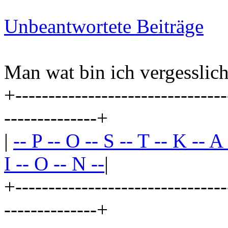
Unbeantwortete Beiträge
Man wat bin ich vergesslich
+--------------------------------
--------------+
|
-- P -- O -- S -- T -- K -- A
I -- O -- N --
|
+--------------------------------
--------------+