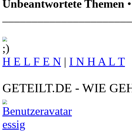
Unbeantwortete Themen
•
______________________
H E L F E N
|
I N H A L T
GETEILT.DE - WIE GE
essig