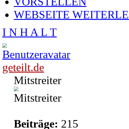
VORSTELLEN
WEBSEITE WEITERL
I N H A L T
geteilt.de
Mitstreiter
Beiträge:
215