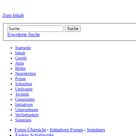
Zum Inhalt
Erweiterte Suche
Startseite
Inhalt
Geteilt
Atlas
Bilder
Neuigkeiten
Presse
Schreiben
Umfragen
Technik
Gemeinden
Initiativen
Unternehmen
Verfügbarkeit
Sonstiges
Foren-Übersicht
‹
Initiativen Forum
‹
Sonstiges
Ändere Schriftgröße