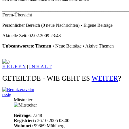
_______________________________________________________
Foren-Übersicht
Persönlicher Bereich (0 neue Nachrichten) • Eigene Beiträge
Aktuelle Zeit: 02.02.2009 23:48
Unbeantwortete Themen
• Neue Beiträge • Aktive Themen
_______________________________________________________
H E L F E N
|
I N H A L T
GETEILT.DE - WIE GEHT ES
WEITER
?
essig
Mitstreiter
Beiträge:
7348
Registriert:
26.10.2005 08:00
Wohnort:
99869 Mühlberg