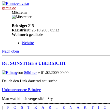
geteilt.de
Mitstreiter
Beiträge:
215
Registriert:
26.10.2005 05:13
Wohnort:
geteilt.de
Website
Nach oben
Re: SONSTIGES ÜBERSICHT
von
Söldner
» 01.02.2009 00:00
Da ich den Link dauernd neu suche ...
Unbeantwortete Beiträge
Man wat bin ich vergesslich. Sry.
+-------------------------------------------------------------------------------------
|
-- P -- O -- S -- T -- K -- A -- R -- T -- E -- N -- A -- K -- T -- I -- O -