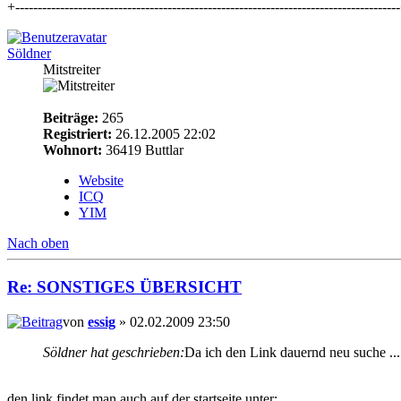
+-------------------------------------------------------------------------------------
Söldner
Mitstreiter
Beiträge:
265
Registriert:
26.12.2005 22:02
Wohnort:
36419 Buttlar
Website
ICQ
YIM
Nach oben
Re: SONSTIGES ÜBERSICHT
von
essig
» 02.02.2009 23:50
Söldner hat geschrieben:
Da ich den Link dauernd neu suche ...
den link findet man auch auf der startseite unter: