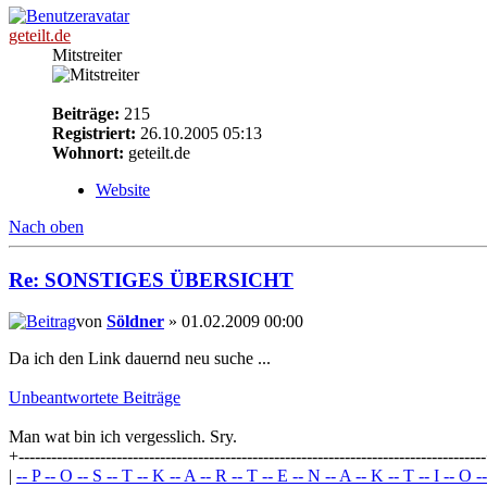
geteilt.de
Mitstreiter
Beiträge:
215
Registriert:
26.10.2005 05:13
Wohnort:
geteilt.de
Website
Nach oben
Re: SONSTIGES ÜBERSICHT
von
Söldner
» 01.02.2009 00:00
Da ich den Link dauernd neu suche ...
Unbeantwortete Beiträge
Man wat bin ich vergesslich. Sry.
+-------------------------------------------------------------------------------------
|
-- P -- O -- S -- T -- K -- A -- R -- T -- E -- N -- A -- K -- T -- I -- O -