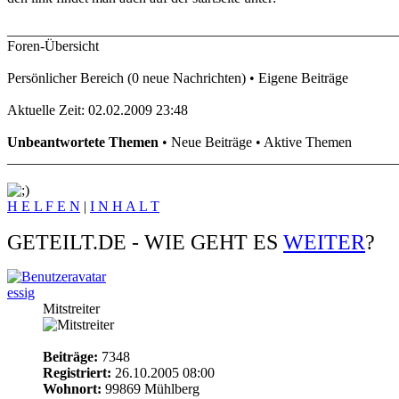
_______________________________________________________
Foren-Übersicht
Persönlicher Bereich (0 neue Nachrichten) • Eigene Beiträge
Aktuelle Zeit: 02.02.2009 23:48
Unbeantwortete Themen
• Neue Beiträge • Aktive Themen
_______________________________________________________
H E L F E N
|
I N H A L T
GETEILT.DE - WIE GEHT ES
WEITER
?
essig
Mitstreiter
Beiträge:
7348
Registriert:
26.10.2005 08:00
Wohnort:
99869 Mühlberg