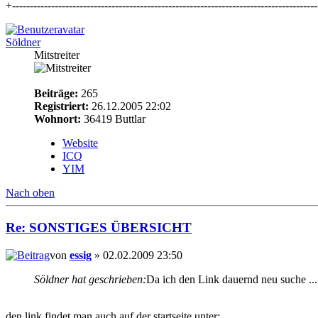
+-------------------------------------------------------------------------------------
Söldner
Mitstreiter
Beiträge:
265
Registriert:
26.12.2005 22:02
Wohnort:
36419 Buttlar
Website
ICQ
YIM
Nach oben
Re: SONSTIGES ÜBERSICHT
von
essig
» 02.02.2009 23:50
Söldner hat geschrieben:
Da ich den Link dauernd neu suche ...
den link findet man auch auf der startseite unter: