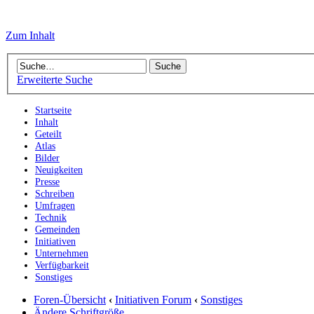
Zum Inhalt
Erweiterte Suche
Startseite
Inhalt
Geteilt
Atlas
Bilder
Neuigkeiten
Presse
Schreiben
Umfragen
Technik
Gemeinden
Initiativen
Unternehmen
Verfügbarkeit
Sonstiges
Foren-Übersicht
‹
Initiativen Forum
‹
Sonstiges
Ändere Schriftgröße