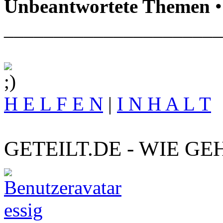
Unbeantwortete Themen
•
______________________
H E L F E N
|
I N H A L T
GETEILT.DE - WIE GE
essig