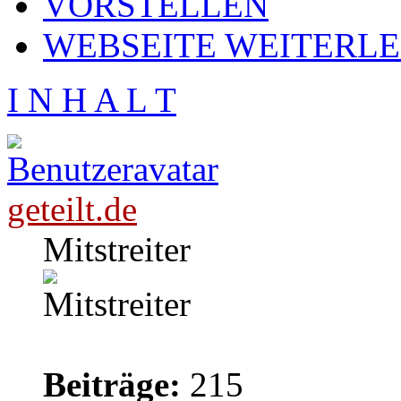
VORSTELLEN
WEBSEITE WEITERL
I N H A L T
geteilt.de
Mitstreiter
Beiträge:
215