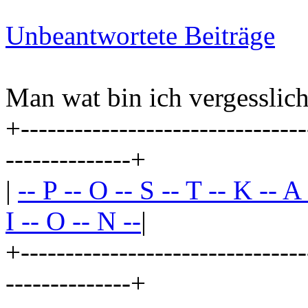
Unbeantwortete Beiträge
Man wat bin ich vergesslich
+--------------------------------
--------------+
|
-- P -- O -- S -- T -- K -- A
I -- O -- N --
|
+--------------------------------
--------------+