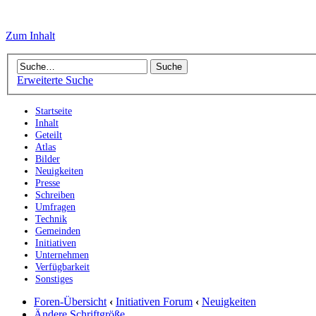
Zum Inhalt
Erweiterte Suche
Startseite
Inhalt
Geteilt
Atlas
Bilder
Neuigkeiten
Presse
Schreiben
Umfragen
Technik
Gemeinden
Initiativen
Unternehmen
Verfügbarkeit
Sonstiges
Foren-Übersicht
‹
Initiativen Forum
‹
Neuigkeiten
Ändere Schriftgröße