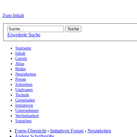
Zum Inhalt
Erweiterte Suche
Startseite
Inhalt
Geteilt
Atlas
Bilder
Neuigkeiten
Presse
Schreiben
Umfragen
Technik
Gemeinden
Initiativen
Unternehmen
Verfügbarkeit
Sonstiges
Foren-Übersicht
‹
Initiativen Forum
‹
Neuigkeiten
Ändere Schriftgröße