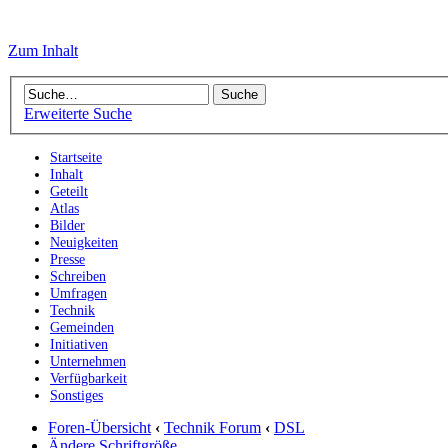
Zum Inhalt
Erweiterte Suche
Startseite
Inhalt
Geteilt
Atlas
Bilder
Neuigkeiten
Presse
Schreiben
Umfragen
Technik
Gemeinden
Initiativen
Unternehmen
Verfügbarkeit
Sonstiges
Foren-Übersicht
‹
Technik Forum
‹
DSL
Ändere Schriftgröße