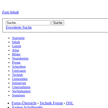
Zum Inhalt
Erweiterte Suche
Startseite
Inhalt
Geteilt
Atlas
Bilder
Neuigkeiten
Presse
Schreiben
Umfragen
Technik
Gemeinden
Initiativen
Unternehmen
Verfügbarkeit
Sonstiges
Foren-Übersicht
‹
Technik Forum
‹
DSL
Ändere Schriftgröße