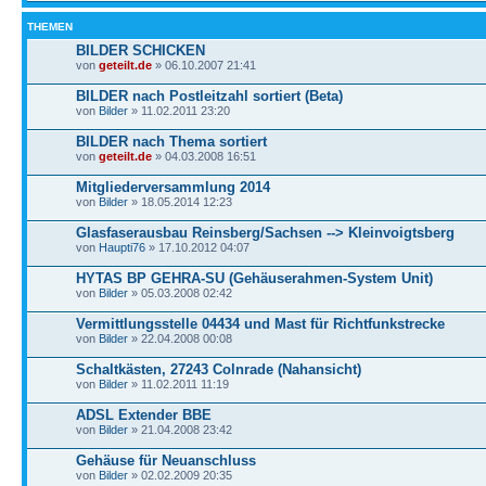
THEMEN
BILDER SCHICKEN
von
geteilt.de
» 06.10.2007 21:41
BILDER nach Postleitzahl sortiert (Beta)
von
Bilder
» 11.02.2011 23:20
BILDER nach Thema sortiert
von
geteilt.de
» 04.03.2008 16:51
Mitgliederversammlung 2014
von
Bilder
» 18.05.2014 12:23
Glasfaserausbau Reinsberg/Sachsen --> Kleinvoigtsberg
von
Haupti76
» 17.10.2012 04:07
HYTAS BP GEHRA-SU (Gehäuserahmen-System Unit)
von
Bilder
» 05.03.2008 02:42
Vermittlungsstelle 04434 und Mast für Richtfunkstrecke
von
Bilder
» 22.04.2008 00:08
Schaltkästen, 27243 Colnrade (Nahansicht)
von
Bilder
» 11.02.2011 11:19
ADSL Extender BBE
von
Bilder
» 21.04.2008 23:42
Gehäuse für Neuanschluss
von
Bilder
» 02.02.2009 20:35