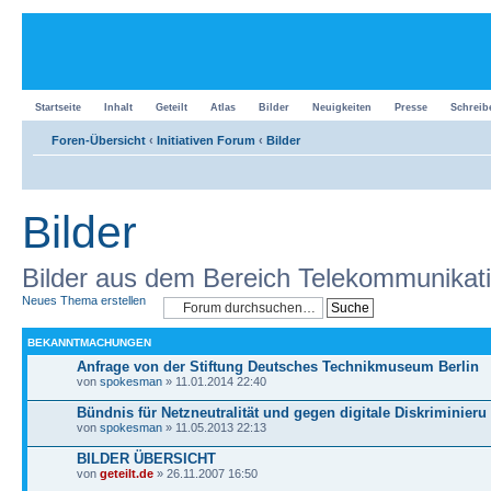
Startseite
Inhalt
Geteilt
Atlas
Bilder
Neuigkeiten
Presse
Schreib
Foren-Übersicht
‹
Initiativen Forum
‹
Bilder
Bilder
Bilder aus dem Bereich Telekommunikat
Neues Thema erstellen
BEKANNTMACHUNGEN
Anfrage von der Stiftung Deutsches Technikmuseum Berlin
von
spokesman
» 11.01.2014 22:40
Bündnis für Netzneutralität und gegen digitale Diskriminieru
von
spokesman
» 11.05.2013 22:13
BILDER ÜBERSICHT
von
geteilt.de
» 26.11.2007 16:50