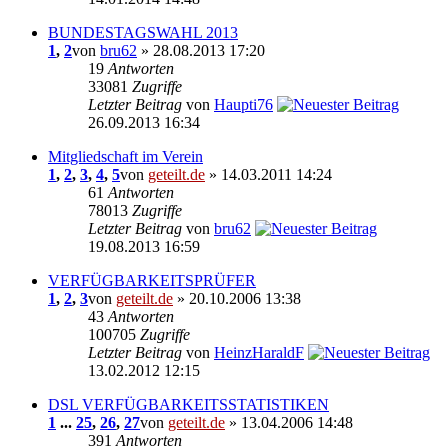
BUNDESTAGSWAHL 2013
1
,
2
von
bru62
» 28.08.2013 17:20
19
Antworten
33081
Zugriffe
Letzter Beitrag
von
Haupti76
26.09.2013 16:34
Mitgliedschaft im Verein
1
,
2
,
3
,
4
,
5
von
geteilt.de
» 14.03.2011 14:24
61
Antworten
78013
Zugriffe
Letzter Beitrag
von
bru62
19.08.2013 16:59
VERFÜGBARKEITSPRÜFER
1
,
2
,
3
von
geteilt.de
» 20.10.2006 13:38
43
Antworten
100705
Zugriffe
Letzter Beitrag
von
HeinzHaraldF
13.02.2012 12:15
DSL VERFÜGBARKEITSSTATISTIKEN
1
...
25
,
26
,
27
von
geteilt.de
» 13.04.2006 14:48
391
Antworten