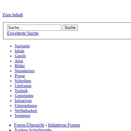
Zum Inhalt
Erweiterte Suche
Startseite
Inhalt
Geteilt
Atlas
Bilder
Neuigkeiten
Presse
Schreiben
Umfragen
Technik
Gemeinden
Initiativen
Unternehmen
Verfügbarkeit
Sonstiges
Foren-Übersicht
‹
Initiativen Forum
Ändere Schriftgröße