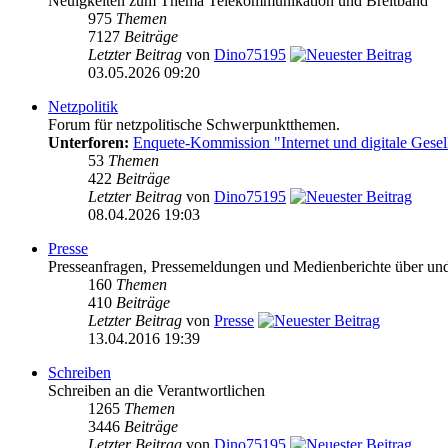
Neuigkeiten zum Thema Telekommunikation und Breitband
975
Themen
7127
Beiträge
Letzter Beitrag
von
Dino75195
03.05.2026 09:20
Netzpolitik
Forum für netzpolitische Schwerpunktthemen.
Unterforen:
Enquete-Kommission "Internet und digitale Gesel
53
Themen
422
Beiträge
Letzter Beitrag
von
Dino75195
08.04.2026 19:03
Presse
Presseanfragen, Pressemeldungen und Medienberichte über und vo
160
Themen
410
Beiträge
Letzter Beitrag
von
Presse
13.04.2016 19:39
Schreiben
Schreiben an die Verantwortlichen
1265
Themen
3446
Beiträge
Letzter Beitrag
von
Dino75195