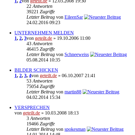
1
,
2
von
geteilt.de
» 12.03.2008 19:30
22
Antworten
39221
Zugriffe
Letzter Beitrag
von
EileenSar
24.02.2016 09:23
UNTERNEHMEN MELDEN
1
,
2
,
3
von
geteilt.de
» 19.10.2006 11:00
43
Antworten
46415
Zugriffe
Letzter Beitrag
von
Schneeweiss
05.08.2014 10:35
BILDER SCHICKEN
1
,
2
,
3
,
4
von
geteilt.de
» 06.10.2007 21:41
53
Antworten
75054
Zugriffe
Letzter Beitrag
von
martin88
04.02.2014 15:34
VERSPRECHEN
von
geteilt.de
» 10.03.2008 18:13
3
Antworten
19466
Zugriffe
Letzter Beitrag
von
spokesman
14.01.2014 14:48