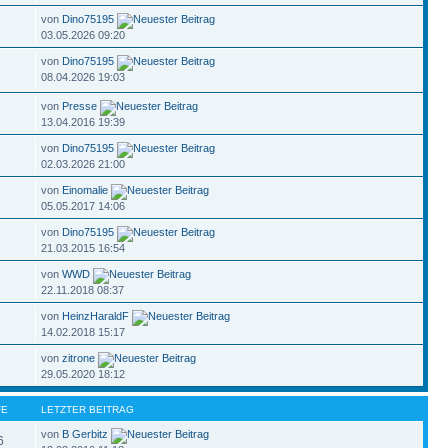
von
Dino75195
03.05.2026 09:20
von
Dino75195
08.04.2026 19:03
von
Presse
13.04.2016 19:39
von
Dino75195
02.03.2026 21:00
von
Einomalie
05.05.2017 14:06
von
Dino75195
21.03.2015 16:54
von
WWD
22.11.2018 08:37
von
HeinzHaraldF
14.02.2018 15:17
von
zitrone
29.05.2020 18:12
FE
LETZTER BEITRAG
von
B Gerbitz
6