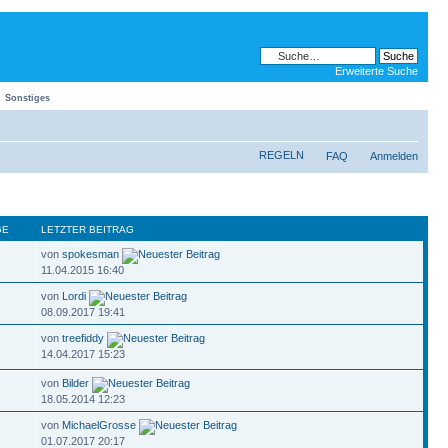
Erweiterte Suche
Sonstiges
REGELN
FAQ
Anmelden
GE
LETZTER BEITRAG
von
spokesman
11.04.2015 16:40
von
Lordi
08.09.2017 19:41
von
treefiddy
14.04.2017 15:23
von
Bilder
18.05.2014 12:23
von
MichaelGrosse
01.07.2017 20:17