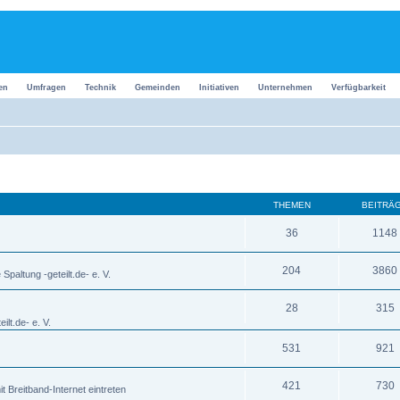
en
Umfragen
Technik
Gemeinden
Initiativen
Unternehmen
Verfügbarkeit
THEMEN
BEITRÄ
36
1148
204
3860
Spaltung -geteilt.de- e. V.
28
315
ilt.de- e. V.
531
921
421
730
it Breitband-Internet eintreten