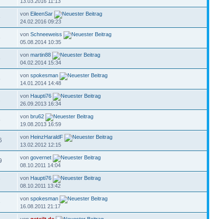
13.03.2016 11:13
von
EileenSar
6
24.02.2016 09:23
von
Schneeweiss
6
05.08.2014 10:35
von
martin88
8
04.02.2014 15:34
von
spokesman
5
14.01.2014 14:48
von
Haupti76
2
26.09.2013 16:34
von
bru62
5
19.08.2013 16:59
von
HeinzHaraldF
6
13.02.2012 12:15
von
governet
9
08.10.2011 14:04
von
Haupti76
7
08.10.2011 13:42
von
spokesman
3
16.08.2011 21:17