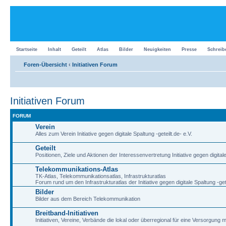
Startseite
Inhalt
Geteilt
Atlas
Bilder
Neuigkeiten
Presse
Schreib
Foren-Übersicht
‹
Initiativen Forum
Initiativen Forum
FORUM
Verein
Alles zum Verein Initiative gegen digitale Spaltung -geteilt.de- e.V.
Geteilt
Positionen, Ziele und Aktionen der Interessenvertretung Initiative gegen digitale 
Telekommunikations-Atlas
TK-Atlas, Telekommunikationsatlas, Infrastrukturatlas
Forum rund um den Infrastrukturatlas der Initiative gegen digitale Spaltung -gete
Bilder
Bilder aus dem Bereich Telekommunikation
Breitband-Initiativen
Initiativen, Vereine, Verbände die lokal oder überregional für eine Versorgung m