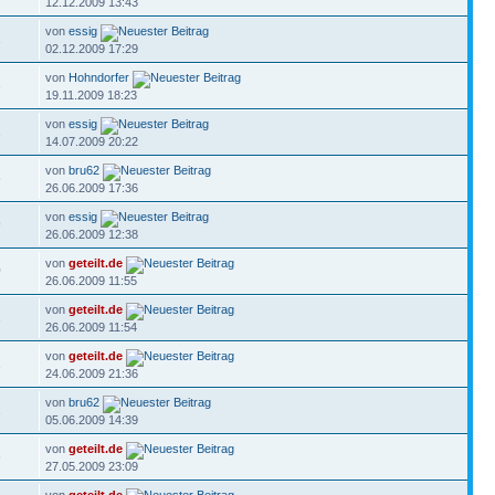
12.12.2009 13:43
von
essig
1
02.12.2009 17:29
von
Hohndorfer
3
19.11.2009 18:23
von
essig
2
14.07.2009 20:22
von
bru62
6
26.06.2009 17:36
von
essig
9
26.06.2009 12:38
von
geteilt.de
0
26.06.2009 11:55
von
geteilt.de
1
26.06.2009 11:54
von
geteilt.de
1
24.06.2009 21:36
von
bru62
1
05.06.2009 14:39
von
geteilt.de
6
27.05.2009 23:09