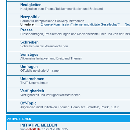
Neuigkeiten
Neuigkeiten zum Thema Telekommunikation und Breitband
Netzpolitik
Forum für netzpolitische Schwerpunktthemen.
Unterforen:
Enquete-Kommission "Internet und digitale Gesellschaft"
,
Net
Presse
Presseanfragen, Pressemeldungen und Medienberichte über und von der Initiativ
Schreiben
Schreiben an die Verantwortlichen
Sonstiges
Allgemeine Initiativen und Breitband Themen
Umfragen
Offizielle geteilt.de Umfragen
Unternehmen
TK/IT Unternehmen
Verfügbarkeit
Verfügbarkeit und Verfügbarkeitsstatistiken
Off-Topic
Allgemeine nicht Initiativen Themen, Computer, Smalltalk, Politik, Kultur
AKTIVE THEMEN
INITIATIVE MELDEN
von
geteilt.de
» 12.09.2006 09:27