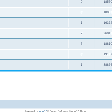
0
1853
0
1808
1
1637
2
2601
3
1881
0
1913
1
3886
Powered by
phpBB
® Forum Software © phpBB Group