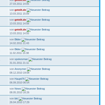
von
geteilt.de
2
27.03.2011 14:05
von
geteilt.de
8
13.03.2011 15:09
von
geteilt.de
13.03.2011 14:58
von
geteilt.de
7
13.03.2011 14:55
von
Bilder
2
14.02.2011 21:43
von
Bilder
5
11.02.2011 15:38
von
spokesman
0
31.01.2011 21:11
von
Anonymer
4
08.12.2010 19:08
von
Haupti76
7
06.09.2010 06:54
von
News
2
08.05.2010 16:26
von
bkt
9
26.04.2010 17:29