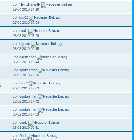
von
HeinzHaraldF
8
19.04.2010 14:19
von
bru62
0
17.03.2010 16:54
von
essig
2
08.03.2010 05:28
von
bigalex
3
08.03.2010 00:15
von
dachscher
3
06.03.2010 15:44
von
spokesman
5
01.03.2010 22:30
von
bru62
2
25.02.2010 17:09
von
spokesman
4
22.02.2010 17:42
von
spokesman
3
08.02.2010 17:33
von
essig
6
18.01.2010 20:51
von
Rud
1