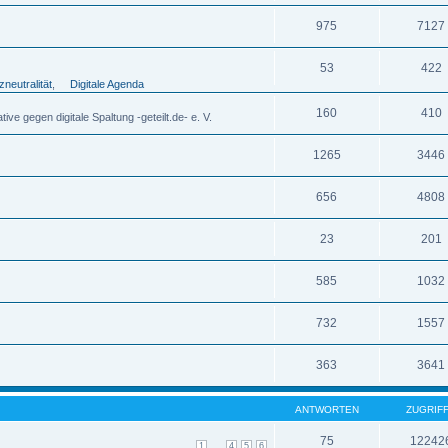
975
7127
53
422
zneutralität
,
Digitale Agenda
160
410
e gegen digitale Spaltung -geteilt.de- e. V.
1265
3446
656
4808
23
201
585
1032
732
1557
363
3641
ANTWORTEN
ZUGRIF
75
12242
...
1
4
5
6