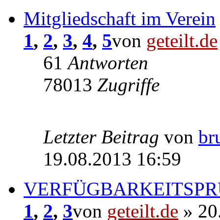
Mitgliedschaft im Verein
1
,
2
,
3
,
4
,
5
von
geteilt.de
61
Antworten
78013
Zugriffe
Letzter Beitrag
von
br
19.08.2013 16:59
VERFÜGBARKEITSPR
1
,
2
,
3
von
geteilt.de
» 20