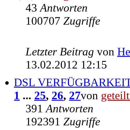
43
Antworten
100707
Zugriffe
Letzter Beitrag
von
He
13.02.2012 12:15
DSL VERFÜGBARKEIT
1
...
25
,
26
,
27
von
geteil
391
Antworten
192391
Zugriffe