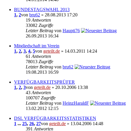
BUNDESTAGSWAHL 2013
1
,
2
von
bru62
» 28.08.2013 17:20
19
Antworten
33082
Zugriffe
Letzter Beitrag
von
Haupti76
26.09.2013 16:34
Mitgliedschaft im Verein
1
,
2
,
3
,
4
,
5
von
geteilt.de
» 14.03.2011 14:24
61
Antworten
78013
Zugriffe
Letzter Beitrag
von
bru62
19.08.2013 16:59
VERFÜGBARKEITSPRÜFER
1
,
2
,
3
von
geteilt.de
» 20.10.2006 13:38
43
Antworten
100707
Zugriffe
Letzter Beitrag
von
HeinzHaraldF
13.02.2012 12:15
DSL VERFÜGBARKEITSSTATISTIKEN
1
...
25
,
26
,
27
von
geteilt.de
» 13.04.2006 14:48
391
Antworten