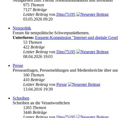
Neuigkeiten zum Thema Telekommunikation und Breitband
975
Themen
7127
Beiträge
Letzter Beitrag
von
Dino75195
03.05.2026 09:20
Netzpolitik
Forum für netzpolitische Schwerpunktthemen.
Unterforen:
Enquete-Kommission "Internet und digitale Gesel
53
Themen
422
Beiträge
Letzter Beitrag
von
Dino75195
08.04.2026 19:03
Presse
Presseanfragen, Pressemeldungen und Medienberichte über und vo
160
Themen
410
Beiträge
Letzter Beitrag
von
Presse
13.04.2016 19:39
Schreiben
Schreiben an die Verantwortlichen
1265
Themen
3446
Beiträge
Letzter Beitrag
von
Dino75195