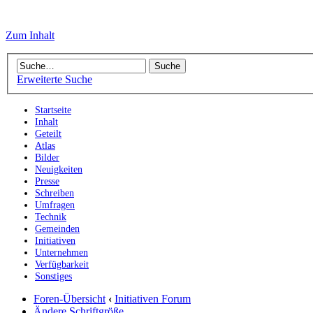
Zum Inhalt
Erweiterte Suche
Startseite
Inhalt
Geteilt
Atlas
Bilder
Neuigkeiten
Presse
Schreiben
Umfragen
Technik
Gemeinden
Initiativen
Unternehmen
Verfügbarkeit
Sonstiges
Foren-Übersicht
‹
Initiativen Forum
Ändere Schriftgröße