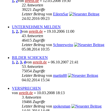
1
,
2
von
geteilt.de
» 12.03.2008 19:30
22
Antworten
39221
Zugriffe
Letzter Beitrag
von
EileenSar
24.02.2016 09:23
UNTERNEHMEN MELDEN
1
,
2
,
3
von
geteilt.de
» 19.10.2006 11:00
43
Antworten
46415
Zugriffe
Letzter Beitrag
von
Schneeweiss
05.08.2014 10:35
BILDER SCHICKEN
1
,
2
,
3
,
4
von
geteilt.de
» 06.10.2007 21:41
53
Antworten
75054
Zugriffe
Letzter Beitrag
von
martin88
04.02.2014 15:34
VERSPRECHEN
von
geteilt.de
» 10.03.2008 18:13
3
Antworten
19466
Zugriffe
Letzter Beitrag
von
spokesman
14.01.2014 14:48