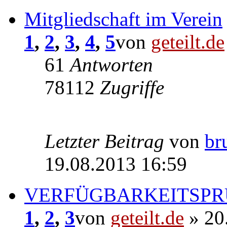
Mitgliedschaft im Verein
1
,
2
,
3
,
4
,
5
von
geteilt.de
61
Antworten
78112
Zugriffe
Letzter Beitrag
von
br
19.08.2013 16:59
VERFÜGBARKEITSPR
1
,
2
,
3
von
geteilt.de
» 20