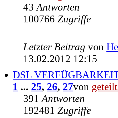
43
Antworten
100766
Zugriffe
Letzter Beitrag
von
He
13.02.2012 12:15
DSL VERFÜGBARKEIT
1
...
25
,
26
,
27
von
geteil
391
Antworten
192481
Zugriffe