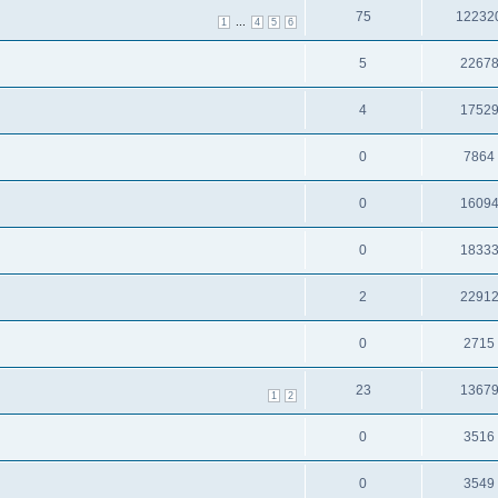
75
12232
...
1
4
5
6
5
2267
4
1752
0
7864
0
1609
0
1833
2
2291
0
2715
23
1367
1
2
0
3516
0
3549