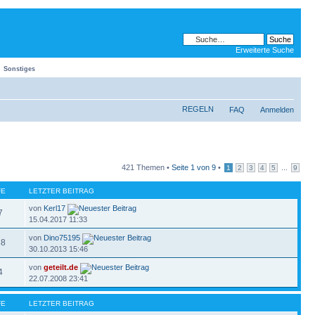
Erweiterte Suche
Sonstiges
REGELN
FAQ
Anmelden
421 Themen •
Seite
1
von
9
•
...
1
2
3
4
5
9
FE
LETZTER BEITRAG
von
Kerl17
7
15.04.2017 11:33
von
Dino75195
88
30.10.2013 15:46
von
geteilt.de
4
22.07.2008 23:41
FE
LETZTER BEITRAG