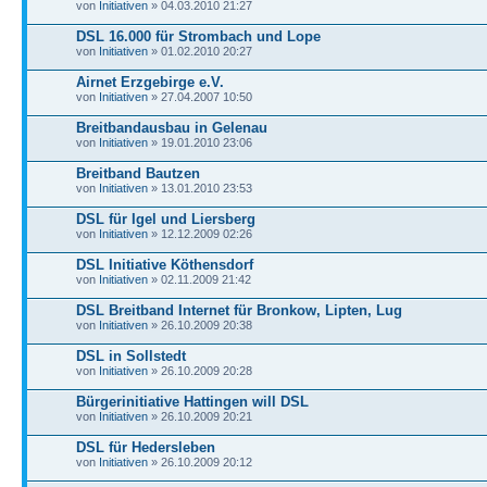
von
Initiativen
» 04.03.2010 21:27
DSL 16.000 für Strombach und Lope
von
Initiativen
» 01.02.2010 20:27
Airnet Erzgebirge e.V.
von
Initiativen
» 27.04.2007 10:50
Breitbandausbau in Gelenau
von
Initiativen
» 19.01.2010 23:06
Breitband Bautzen
von
Initiativen
» 13.01.2010 23:53
DSL für Igel und Liersberg
von
Initiativen
» 12.12.2009 02:26
DSL Initiative Köthensdorf
von
Initiativen
» 02.11.2009 21:42
DSL Breitband Internet für Bronkow, Lipten, Lug
von
Initiativen
» 26.10.2009 20:38
DSL in Sollstedt
von
Initiativen
» 26.10.2009 20:28
Bürgerinitiative Hattingen will DSL
von
Initiativen
» 26.10.2009 20:21
DSL für Hedersleben
von
Initiativen
» 26.10.2009 20:12