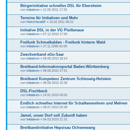
Bürgerinitiative schnelles DSL für Ebersheim
von
Initiativen
» 12.05.2011 17:33
Termine für Initiativen und Mehr
von
HeinzHaraldF
» 16.02.2011 08:22
Initiative DSL in der VG Pleißenaue
von
Initiativen
» 07.12.2010 17:50
Freifunk Schmalkalden - Freifunk hinterm Wald
von
Initiativen
» 27.11.2006 01:00
Zweckverband eGo-Saar
von
Initiativen
» 09.08.2010 18:14
Breitband-Informationsportal Baden-Württemberg
von
Initiativen
» 08.08.2010 17:51
Breitband Kompetenz Zentrum Schleswig-Holstein
von
Initiativen
» 08.08.2010 15:30
DSL-Fischbeck
von
Initiativen
» 14.01.2010 00:02
Endlich schnelles Internet für Schalkenmehren und Mehren
von
Initiativen
» 08.07.2010 20:38
Jamel, unser Dorf soll Zukunft haben
von
Initiativen
» 04.03.2010 21:31
Breitbandinitiative Hepsisau Ochsenwang