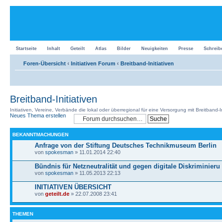
Startseite
Inhalt
Geteilt
Atlas
Bilder
Neuigkeiten
Presse
Schreib
Foren-Übersicht
‹
Initiativen Forum
‹
Breitband-Initiativen
Breitband-Initiativen
Initiativen, Vereine, Verbände die lokal oder überregional für eine Versorgung mit Breitband-I
Neues Thema erstellen
BEKANNTMACHUNGEN
Anfrage von der Stiftung Deutsches Technikmuseum Berlin
von
spokesman
» 11.01.2014 22:40
Bündnis für Netzneutralität und gegen digitale Diskriminieru
von
spokesman
» 11.05.2013 22:13
INITIATIVEN ÜBERSICHT
von
geteilt.de
» 22.07.2008 23:41
THEMEN