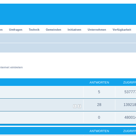
en
Umfragen
Technik
Gemeinden
Initiativen
Unternehmen
Verfügbarkeit
nternet eintreten
ANTWORTEN
ZUGRIF
5
53777
28
13921
1
2
0
48001
ANTWORTEN
ZUGRIF