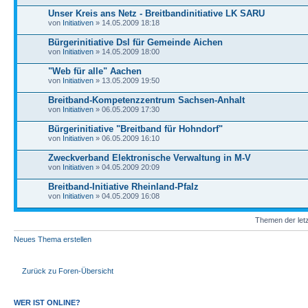
Unser Kreis ans Netz - Breitbandinitiative LK SARU
von
Initiativen
» 14.05.2009 18:18
Bürgerinitiative Dsl für Gemeinde Aichen
von
Initiativen
» 14.05.2009 18:00
"Web für alle" Aachen
von
Initiativen
» 13.05.2009 19:50
Breitband-Kompetenzzentrum Sachsen-Anhalt
von
Initiativen
» 06.05.2009 17:30
Bürgerinitiative "Breitband für Hohndorf"
von
Initiativen
» 06.05.2009 16:10
Zweckverband Elektronische Verwaltung in M-V
von
Initiativen
» 04.05.2009 20:09
Breitband-Initiative Rheinland-Pfalz
von
Initiativen
» 04.05.2009 16:08
Themen der letz
Neues Thema erstellen
Zurück zu Foren-Übersicht
WER IST ONLINE?