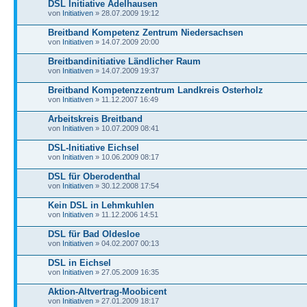
DSL Initiative Adelhausen
von
Initiativen
» 28.07.2009 19:12
Breitband Kompetenz Zentrum Niedersachsen
von
Initiativen
» 14.07.2009 20:00
Breitbandinitiative Ländlicher Raum
von
Initiativen
» 14.07.2009 19:37
Breitband Kompetenzzentrum Landkreis Osterholz
von
Initiativen
» 11.12.2007 16:49
Arbeitskreis Breitband
von
Initiativen
» 10.07.2009 08:41
DSL-Initiative Eichsel
von
Initiativen
» 10.06.2009 08:17
DSL für Oberodenthal
von
Initiativen
» 30.12.2008 17:54
Kein DSL in Lehmkuhlen
von
Initiativen
» 11.12.2006 14:51
DSL für Bad Oldesloe
von
Initiativen
» 04.02.2007 00:13
DSL in Eichsel
von
Initiativen
» 27.05.2009 16:35
Aktion-Altvertrag-Moobicent
von
Initiativen
» 27.01.2009 18:17