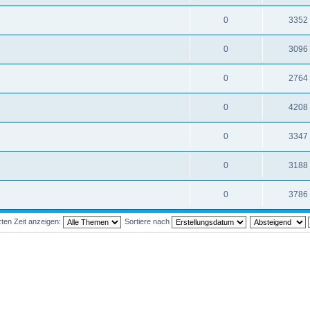
0
3352
0
3096
0
2764
0
4208
0
3347
0
3188
0
3786
ten Zeit anzeigen:
Sortiere nach