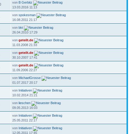
von
B Gerbitz
0
13.03.2016 11:13
von
spokesman
8
16.08.2011 21:17
von
bkt
9
26.04.2010 17:29
von
geteilt.de
11.03.2008 21:33
von
geteilt.de
4
30.10.2007 17:41
von
geteilt.de
3
11.09.2006 22:27
von
MichaelGrosse
2
01.07.2017 20:17
von
Initiativen
10.02.2014 21:21
von
lieschen
9
09.05.2013 16:03
von
Initiativen
25.05.2011 22:17
von
Initiativen
12.05.2011 17:45