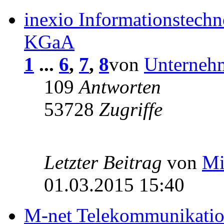
inexio Informationstech
KGaA
1
...
6
,
7
,
8
von
Unterneh
109
Antworten
53728
Zugriffe
Letzter Beitrag
von
M
01.03.2015 15:40
M-net Telekommunikati