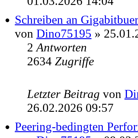
01.03.2026 14:04
Schreiben an Gigabitbue
von
Dino75195
» 25.01.
2
Antworten
2634
Zugriffe
Letzter Beitrag
von
Di
26.02.2026 09:57
Peering-bedingten Perf