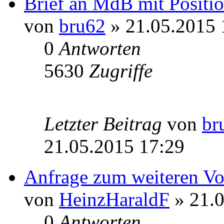
Brief an MdB mit Positio
von
bru62
» 21.05.2015 
0
Antworten
5630
Zugriffe
Letzter Beitrag
von
br
21.05.2015 17:29
Anfrage zum weiteren V
von
HeinzHaraldF
» 21.0
0
Antworten