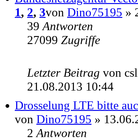
1
,
2
,
3
von
Dino75195
» 
39
Antworten
27099
Zugriffe
Letzter Beitrag
von cs
21.08.2013 10:44
Drosselung LTE bitte auc
von
Dino75195
» 13.06.
2
Antworten