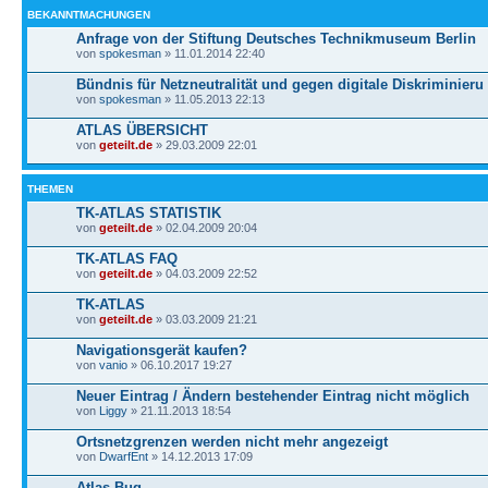
BEKANNTMACHUNGEN
Anfrage von der Stiftung Deutsches Technikmuseum Berlin
von
spokesman
» 11.01.2014 22:40
Bündnis für Netzneutralität und gegen digitale Diskriminieru
von
spokesman
» 11.05.2013 22:13
ATLAS ÜBERSICHT
von
geteilt.de
» 29.03.2009 22:01
THEMEN
TK-ATLAS STATISTIK
von
geteilt.de
» 02.04.2009 20:04
TK-ATLAS FAQ
von
geteilt.de
» 04.03.2009 22:52
TK-ATLAS
von
geteilt.de
» 03.03.2009 21:21
Navigationsgerät kaufen?
von
vanio
» 06.10.2017 19:27
Neuer Eintrag / Ändern bestehender Eintrag nicht möglich
von
Liggy
» 21.11.2013 18:54
Ortsnetzgrenzen werden nicht mehr angezeigt
von
DwarfEnt
» 14.12.2013 17:09
Atlas Bug