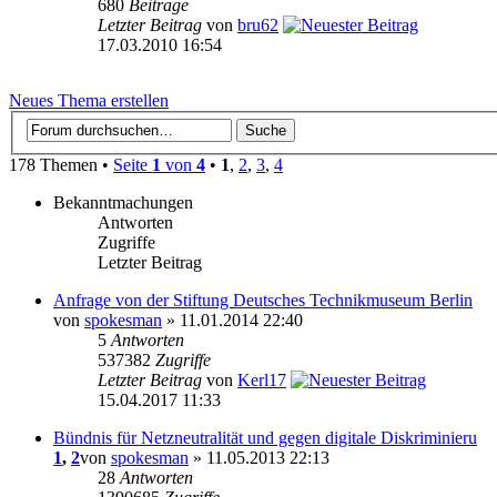
680
Beiträge
Letzter Beitrag
von
bru62
17.03.2010 16:54
Neues Thema erstellen
178 Themen •
Seite
1
von
4
•
1
,
2
,
3
,
4
Bekanntmachungen
Antworten
Zugriffe
Letzter Beitrag
Anfrage von der Stiftung Deutsches Technikmuseum Berlin
von
spokesman
» 11.01.2014 22:40
5
Antworten
537382
Zugriffe
Letzter Beitrag
von
Kerl17
15.04.2017 11:33
Bündnis für Netzneutralität und gegen digitale Diskriminieru
1
,
2
von
spokesman
» 11.05.2013 22:13
28
Antworten