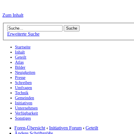
Zum Inhalt
Erweiterte Suche
Startseite
Inhalt
Geteilt
Atlas
Bilder
Neuigkeiten
Presse
Schreiben
Umfragen
Technik
Gemeinden
Initiativen
Unternehmen
Verfügbarkeit
Sonstiges
Foren-Übersicht
‹
Initiativen Forum
‹
Geteilt
Ändere Schriftgröße