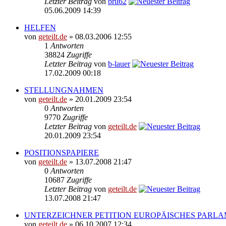
Letzter Beitrag
von
bru62
05.06.2009 14:39
HELFEN
von
geteilt.de
» 08.03.2006 12:55
1
Antworten
38824
Zugriffe
Letzter Beitrag
von
b-lauer
17.02.2009 00:18
STELLUNGNAHMEN
von
geteilt.de
» 20.01.2009 23:54
0
Antworten
9770
Zugriffe
Letzter Beitrag
von
geteilt.de
20.01.2009 23:54
POSITIONSPAPIERE
von
geteilt.de
» 13.07.2008 21:47
0
Antworten
10687
Zugriffe
Letzter Beitrag
von
geteilt.de
13.07.2008 21:47
UNTERZEICHNER PETITION EUROPÄISCHES PARL
von
geteilt.de
» 06.10.2007 12:34