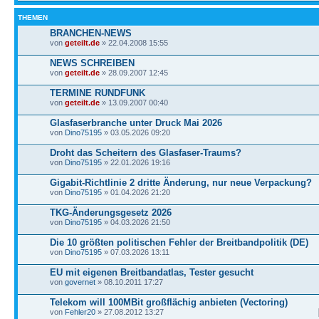
THEMEN
BRANCHEN-NEWS
von
geteilt.de
» 22.04.2008 15:55
NEWS SCHREIBEN
von
geteilt.de
» 28.09.2007 12:45
TERMINE RUNDFUNK
von
geteilt.de
» 13.09.2007 00:40
Glasfaserbranche unter Druck Mai 2026
von
Dino75195
» 03.05.2026 09:20
Droht das Scheitern des Glasfaser-Traums?
von
Dino75195
» 22.01.2026 19:16
Gigabit-Richtlinie 2 dritte Änderung, nur neue Verpackung?
von
Dino75195
» 01.04.2026 21:20
TKG-Änderungsgesetz 2026
von
Dino75195
» 04.03.2026 21:50
Die 10 größten politischen Fehler der Breitbandpolitik (DE)
von
Dino75195
» 07.03.2026 13:11
EU mit eigenen Breitbandatlas, Tester gesucht
von
governet
» 08.10.2011 17:27
Telekom will 100MBit großflächig anbieten (Vectoring)
von
Fehler20
» 27.08.2012 13:27