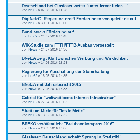
Deutschland bei Glasfaser weiter "unter ferner liefen..."
von
bru62
» 07.08.2016 14:28
DigiNetzG: Regierung greift Forderungen von geteilt.de auf
von
bru62
» 30.01.2016 16:00
Bund stockt Förderung auf
von
bru62
» 24.07.2016 14:45
WIK-Studie zum FTTH/FTTB-Ausbau vorgestellt
von
News
» 24.07.2016 14:36
BNetzA zeigt Kluft zwischen Werbung und Wirklichkeit
von
News
» 14.06.2016 18:23
Regierung für Abschaffung der Störerhaftung
von
bru62
» 16.05.2016 14:35
BNetzA mit Jahresbericht 2015
von
News
» 17.05.2016 16:33
Gabriel für "weltweit beste Internet-Infrastruktur"
von
bru62
» 27.04.2016 15:03
Streit um Miete für "letzte Meile"
von
bru62
» 13.02.2016 12:32
BREKO veröffentlicht "Breitbandkompass 2016"
von
News
» 20.03.2016 16:06
Glasfaser: Deutschland schafft Sprung in Statistik!!