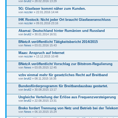
von
bru62
» 28.02.2016 13:29
5G: Glasfaser kommt näher zum Kunden.
von
rezzler
» 22.01.2016 14:44
IHK Rostock: Nicht jeder Ort braucht Glasfaseranschluss
von
rezzler
» 09.01.2016 23:16
Akamai: Deutschland hinter Rumänien und Russland
von
bru62
» 30.01.2014 16:51
BNetzA veröffentlicht Tätigkeitsbericht 2014/2015
von
News
» 03.01.2016 15:43
Maas: Anspruch auf Internet
von
rezzler
» 13.12.2015 10:48
BNetzA veröffentlicht Vorschlag zur Bitstrom-Regulierung
von
News
» 03.05.2015 12:45
vzbv einmal mehr für gesetzliches Recht auf Breitband
von
bru62
» 08.11.2015 16:35
Bundesförderprogramm für Breitbandausbau gestartet.
von
bru62
» 30.08.2015 13:17
Ungleiche Verteilung der Erlöse aus Frequenzversteigerung
von
bru62
» 22.08.2015 13:31
Breko fordert Trennung von Netz und Betrieb bei der Teleko
von
News
» 06.10.2015 15:24