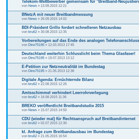
Telekom-Wettbewerber gemeinsam für "Breitband-Neujustier
von
News
» 13.09.2015 12:21
BNetzA mit neuer Breitbandmessung
von
News
» 26.09.2015 14:02
BDI-Präsident Grillo fordert schnelleren Netzausbau
von
bru62
» 30.08.2015 12:35
Vorbereitungen auf das Ende des analogen Telefonanschlus
von
Dino75195
» 12.03.2013 17:45
Deutschland weiterhin Schlusslicht beim Thema Glasfaser!
von
Dino75195
» 19.07.2013 13:12
E-Petition zur Netzneutralität im Bundestag
von
Dino75195
» 21.05.2013 12:38
Digitale Agenda: Ernüchternde Bilanz
von
bru62
» 22.08.2015 12:26
Amtsschimmel verhindert Leerrohrverlegung
von
bru62
» 16.08.2015 11:36
BREKO veröffentlicht Breitbandstudie 2015
von
News
» 15.07.2015 14:50
CDU (wieder mal) für Rechtsanspruch auf Breitbandinternet
von
bru62
» 02.07.2015 12:30
kl. Anfrage zum Breitbandausbau im Bundestag
von
bru62
» 21.05.2015 16:54