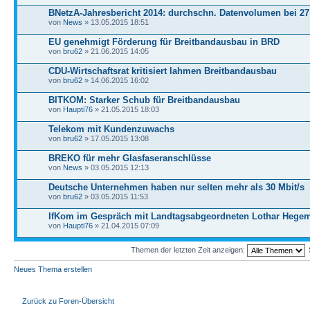
BNetzA-Jahresbericht 2014: durchschn. Datenvolumen bei 2
von
News
» 13.05.2015 18:51
EU genehmigt Förderung für Breitbandausbau in BRD
von
bru62
» 21.06.2015 14:05
CDU-Wirtschaftsrat kritisiert lahmen Breitbandausbau
von
bru62
» 14.06.2015 16:02
BITKOM: Starker Schub für Breitbandausbau
von
Haupti76
» 21.05.2015 18:03
Telekom mit Kundenzuwachs
von
bru62
» 17.05.2015 13:08
BREKO für mehr Glasfaseranschlüsse
von
News
» 03.05.2015 12:13
Deutsche Unternehmen haben nur selten mehr als 30 Mbit/s
von
bru62
» 03.05.2015 11:53
IfKom im Gespräch mit Landtagsabgeordneten Lothar Hege
von
Haupti76
» 21.04.2015 07:09
Themen der letzten Zeit anzeigen:
Neues Thema erstellen
Zurück zu Foren-Übersicht