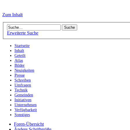
Zum Inhalt
Erweiterte Suche
Startseite
Inhalt
Geteilt
Atlas
Bilder
Neuigkeiten
Presse
Schreiben
Umfragen
Technik
Gemeinden
Initiativen
Unternehmen
Verfügbarkeit
Sonstiges
Foren-Übersicht
Ändere Schriftgröße