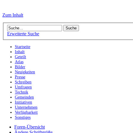
Zum Inhalt
Erweiterte Suche
Startseite
Inhalt
Geteilt
Atlas
Bilder
Neuigkeiten
Presse
Schreiben
Umfragen
Technik
Gemeinden
Initiativen
Unternehmen
Verfügbarkeit
Sonstiges
Foren-Übersicht
Ändere Schriftgröße