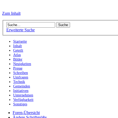
Zum Inhalt
Erweiterte Suche
Startseite
Inhalt
Geteilt
Atlas
Bilder
Neuigkeiten
Presse
Schreiben
Umfragen
Technik
Gemeinden
Initiativen
Unternehmen
Verfügbarkeit
Sonstiges
Foren-Übersicht
Ändere Schriftgröße