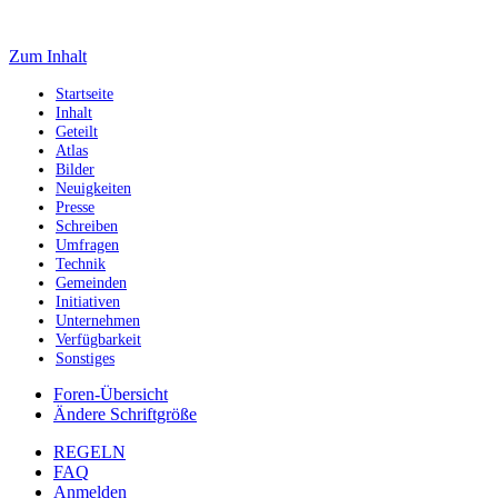
Zum Inhalt
Startseite
Inhalt
Geteilt
Atlas
Bilder
Neuigkeiten
Presse
Schreiben
Umfragen
Technik
Gemeinden
Initiativen
Unternehmen
Verfügbarkeit
Sonstiges
Foren-Übersicht
Ändere Schriftgröße
REGELN
FAQ
Anmelden