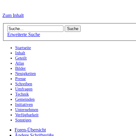
Zum Inhalt
Erweiterte Suche
Startseite
Inhalt
Geteilt
Atlas
Bilder
Neuigkeiten
Presse
Schreiben
Umfragen
Technik
Gemeinden
Initiativen
Unternehmen
Verfügbarkeit
Sonstiges
Foren-Übersicht
Ändere Schriftgröße