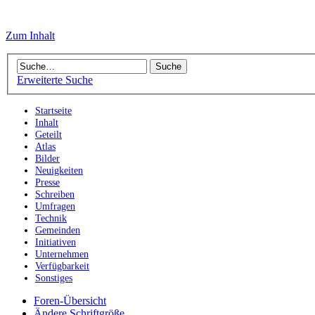
Zum Inhalt
Erweiterte Suche
Startseite
Inhalt
Geteilt
Atlas
Bilder
Neuigkeiten
Presse
Schreiben
Umfragen
Technik
Gemeinden
Initiativen
Unternehmen
Verfügbarkeit
Sonstiges
Foren-Übersicht
Ändere Schriftgröße