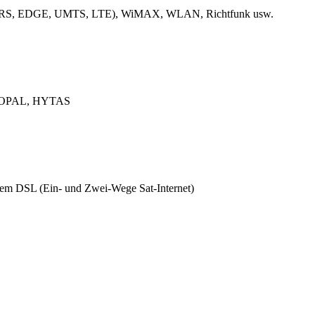
k (GPRS, EDGE, UMTS, LTE), WiMAX, WLAN, Richtfunk usw.
L, OPAL, HYTAS
ützem DSL (Ein- und Zwei-Wege Sat-Internet)