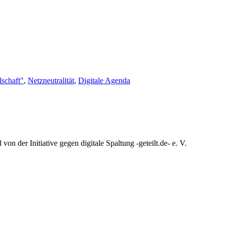
lschaft"
,
Netzneutralität
,
Digitale Agenda
n der Initiative gegen digitale Spaltung -geteilt.de- e. V.