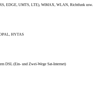
k (GPRS, EDGE, UMTS, LTE), WiMAX, WLAN, Richtfunk usw.
L, OPAL, HYTAS
ützem DSL (Ein- und Zwei-Wege Sat-Internet)