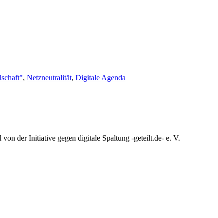
lschaft"
,
Netzneutralität
,
Digitale Agenda
n der Initiative gegen digitale Spaltung -geteilt.de- e. V.