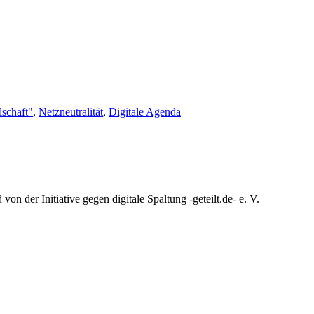
lschaft"
,
Netzneutralität
,
Digitale Agenda
n der Initiative gegen digitale Spaltung -geteilt.de- e. V.