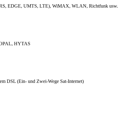
k (GPRS, EDGE, UMTS, LTE), WiMAX, WLAN, Richtfunk usw.
L, OPAL, HYTAS
ützem DSL (Ein- und Zwei-Wege Sat-Internet)