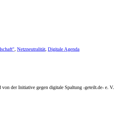
lschaft"
,
Netzneutralität
,
Digitale Agenda
n der Initiative gegen digitale Spaltung -geteilt.de- e. V.