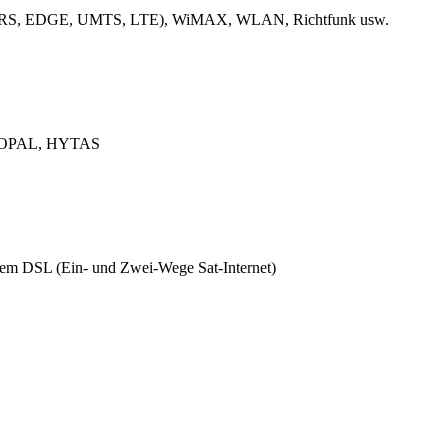
k (GPRS, EDGE, UMTS, LTE), WiMAX, WLAN, Richtfunk usw.
L, OPAL, HYTAS
ützem DSL (Ein- und Zwei-Wege Sat-Internet)