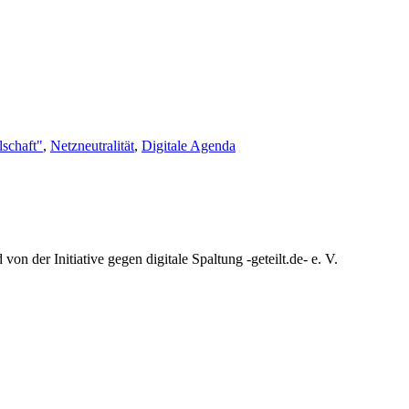
lschaft"
,
Netzneutralität
,
Digitale Agenda
n der Initiative gegen digitale Spaltung -geteilt.de- e. V.