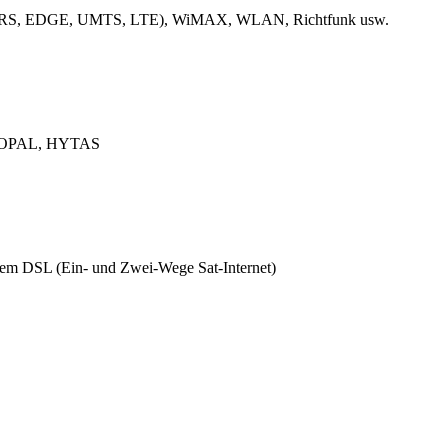
k (GPRS, EDGE, UMTS, LTE), WiMAX, WLAN, Richtfunk usw.
L, OPAL, HYTAS
ützem DSL (Ein- und Zwei-Wege Sat-Internet)