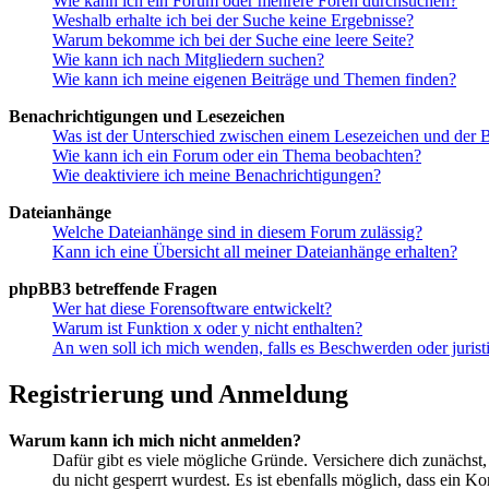
Wie kann ich ein Forum oder mehrere Foren durchsuchen?
Weshalb erhalte ich bei der Suche keine Ergebnisse?
Warum bekomme ich bei der Suche eine leere Seite?
Wie kann ich nach Mitgliedern suchen?
Wie kann ich meine eigenen Beiträge und Themen finden?
Benachrichtigungen und Lesezeichen
Was ist der Unterschied zwischen einem Lesezeichen und der
Wie kann ich ein Forum oder ein Thema beobachten?
Wie deaktiviere ich meine Benachrichtigungen?
Dateianhänge
Welche Dateianhänge sind in diesem Forum zulässig?
Kann ich eine Übersicht all meiner Dateianhänge erhalten?
phpBB3 betreffende Fragen
Wer hat diese Forensoftware entwickelt?
Warum ist Funktion x oder y nicht enthalten?
An wen soll ich mich wenden, falls es Beschwerden oder juris
Registrierung und Anmeldung
Warum kann ich mich nicht anmelden?
Dafür gibt es viele mögliche Gründe. Versichere dich zunächst,
du nicht gesperrt wurdest. Es ist ebenfalls möglich, dass ein K