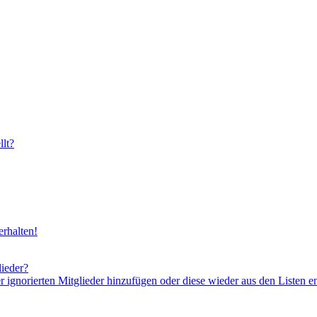
lt?
rhalten!
lieder?
er ignorierten Mitglieder hinzufügen oder diese wieder aus den Listen e