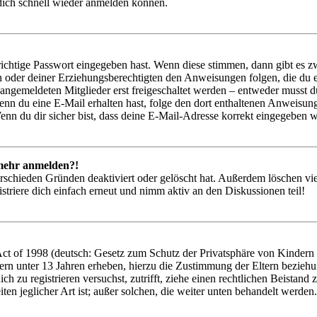
 dich schnell wieder anmelden können.
richtige Passwort eingegeben hast. Wenn diese stimmen, dann gibt es
ern oder deiner Erziehungsberechtigten den Anweisungen folgen, die du e
 angemeldeten Mitglieder erst freigeschaltet werden – entweder musst du
. Wenn du eine E-Mail erhalten hast, folge den dort enthaltenen Anweis
nn du dir sicher bist, dass deine E-Mail-Adresse korrekt eingegeben w
t mehr anmelden?!
rschieden Gründen deaktiviert oder gelöscht hat. Außerdem löschen vie
triere dich einfach erneut und nimm aktiv an den Diskussionen teil!
 of 1998 (deutsch: Gesetz zum Schutz der Privatsphäre von Kindern im
ern unter 13 Jahren erheben, hierzu die Zustimmung der Eltern bezieh
 dich zu registrieren versuchst, zutrifft, ziehe einen rechtlichen Beist
ten jeglicher Art ist; außer solchen, die weiter unten behandelt werden.